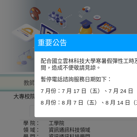
到
主
要
內
容
區
塊
重要公告
配合國立雲林科技大學寒暑假彈性工時及
間，造成不便敬請見諒。
暫停電話諮詢服務日期如下：
教師查詢
學校查詢
以學
7 月份：7 月 17 日（五）、7 月 24 
大專校院一覽表
學系資訊
8 月份：8 月 7 日（五）、8 月 14 日
大葉大學-資訊工程學系
師資
學 院：
工學院
領 域：
資訊通訊科技領域
學 門：
資訊通訊科技學門