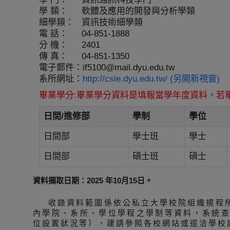
學 類：
軟體及應用的開發與分析學類
細學類：
資訊技術細學類
電 話：
04-851-1888
分 機：
2401
傳 真：
04-851-1350
電子郵件：
if5100@mail.dyu.edu.tw
系所網址：
http://csie.dyu.edu.tw/ (另開新視窗)
畢業學分:畢業學分資料是填報當學年度資料，若
日間/進修部
學制
學位
日間部
學士班
學士
日間部
碩士班
碩士
資料擷取日期：2025 年10月15日。
收錄資料範圍係依公私立大學校院組織規程
內學院、系所、學位學程之學制等資料，系統
位設置狀況等），建請參照各校網站或逕洽學校