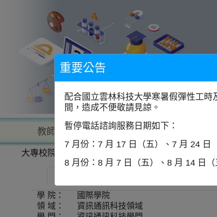
到
主
要
內
容
區
塊
重要公告
配合國立雲林科技大學寒暑假彈性工時及
間，造成不便敬請見諒。
暫停電話諮詢服務日期如下：
教師查詢
學校查詢
以學
7 月份：7 月 17 日（五）、7 月 24 
大專校院一覽表
學系資訊
8 月份：8 月 7 日（五）、8 月 14 日
銘傳大學-資訊科技應用與管理學士學位學程
學 院：
國際學院
領 域：
資訊通訊科技領域
學 門：
資訊通訊科技學門