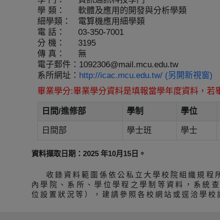
學 類：
軟體及應用的開發與分析學類
細學類：
電算機應用細學類
電 話：
03-350-7001
分 機：
3195
傳 真：
無
電子郵件：
1092306@mail.mcu.edu.tw
系所網址：
http://icac.mcu.edu.tw/ (另開新視窗)
畢業學分:畢業學分資料是填報當學年度資料，若
日間/進修部
學制
學位
日間部
學士班
學士
資料擷取日期：2025 年10月15日。
收錄資料範圍係依公私立大學校院組織規程
內學院、系所、學位學程之學制等資料，系統
位設置狀況等），建請參照各校網站或逕洽學校