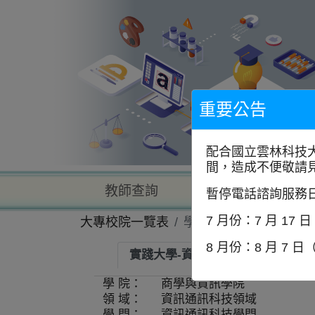
到
主
要
內
容
區
塊
重要公告
配合國立雲林科技
間，造成不便敬請
教師查詢
學校查詢
暫停電話諮詢服務
7 月份：7 月 17 
大專校院一覽表
學系資訊
8 月份：8 月 7 日
實踐大學-資訊管理學系
師
學 院：
商學與資訊學院
領 域：
資訊通訊科技領域
學 門：
資訊通訊科技學門