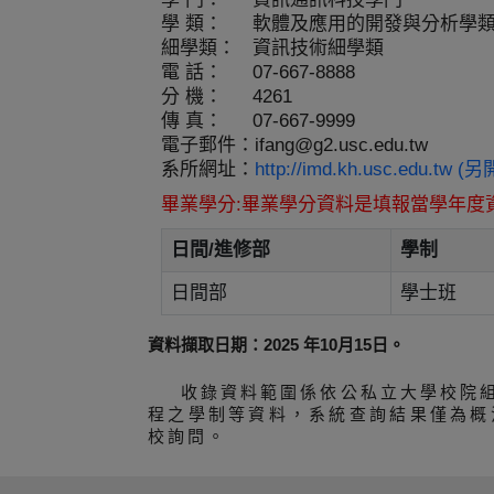
學 類：
軟體及應用的開發與分析學
細學類：
資訊技術細學類
電 話：
07-667-8888
分 機：
4261
傳 真：
07-667-9999
電子郵件：
ifang@g2.usc.edu.tw
系所網址：
http://imd.kh.usc.edu.tw
畢業學分:畢業學分資料是填報當學年度
日間/進修部
學制
日間部
學士班
資料擷取日期：2025 年10月15日。
收錄資料範圍係依公私立大學校院
程之學制等資料，系統查詢結果僅為概
校詢問。