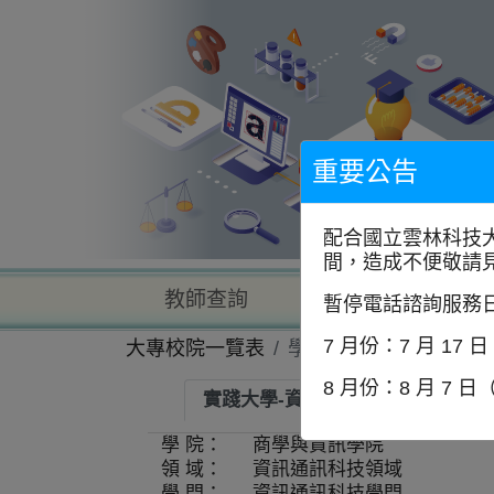
到
主
要
內
容
區
塊
重要公告
配合國立雲林科技
間，造成不便敬請
教師查詢
學校查詢
暫停電話諮詢服務
7 月份：7 月 17 
大專校院一覽表
學系資訊
8 月份：8 月 7 日
實踐大學-資訊科技與通訊學系
學 院：
商學與資訊學院
領 域：
資訊通訊科技領域
學 門：
資訊通訊科技學門