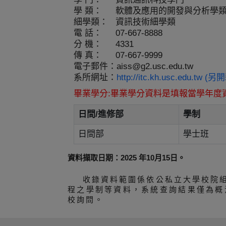
學 類：
軟體及應用的開發與分析學
細學類：
資訊技術細學類
電 話：
07-667-8888
分 機：
4331
傳 真：
07-667-9999
電子郵件：
aiss@g2.usc.edu.tw
系所網址：
http://itc.kh.usc.edu.tw 
畢業學分:畢業學分資料是填報當學年度
日間/進修部
學制
日間部
學士班
資料擷取日期：2025 年10月15日。
收錄資料範圍係依公私立大學校院
程之學制等資料，系統查詢結果僅為概
校詢問。