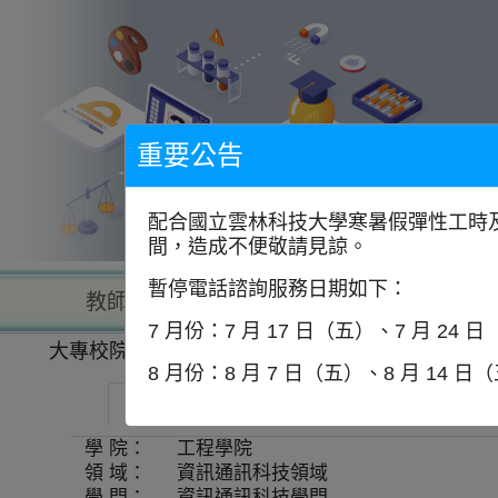
到
主
要
內
容
區
塊
重要公告
配合國立雲林科技大學寒暑假彈性工時及
間，造成不便敬請見諒。
暫停電話諮詢服務日期如下：
教師查詢
學校查詢
以學
7 月份：7 月 17 日（五）、7 月 24 
大專校院一覽表
學系資訊
8 月份：8 月 7 日（五）、8 月 14 日
大同大學-資訊工程學系
師資
學 院：
工程學院
領 域：
資訊通訊科技領域
學 門：
資訊通訊科技學門