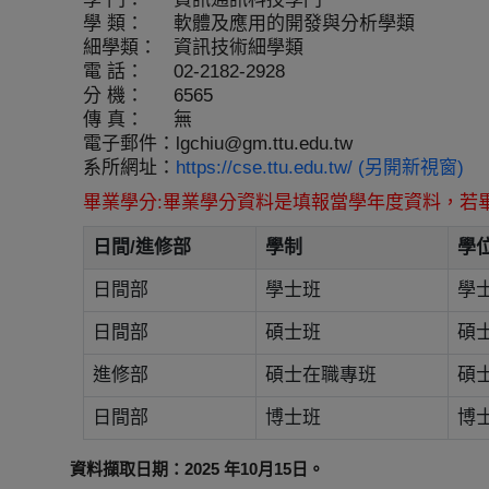
學 類：
軟體及應用的開發與分析學類
細學類：
資訊技術細學類
電 話：
02-2182-2928
分 機：
6565
傳 真：
無
電子郵件：
lgchiu@gm.ttu.edu.tw
系所網址：
https://cse.ttu.edu.tw/ (另開新視窗)
畢業學分:畢業學分資料是填報當學年度資料，若
日間/進修部
學制
學
日間部
學士班
學
日間部
碩士班
碩
進修部
碩士在職專班
碩
日間部
博士班
博
資料擷取日期：2025 年10月15日。