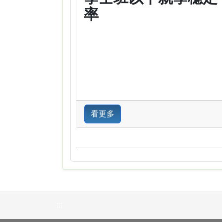
率
看更多
:::