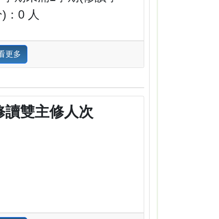
)：0 人
看更多
修讀雙主修人次