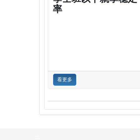
率
看更多
:::