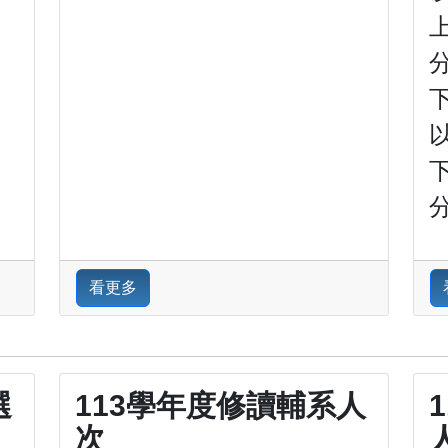
分
以
分
看更多
選
113學年度修讀輔系人
次