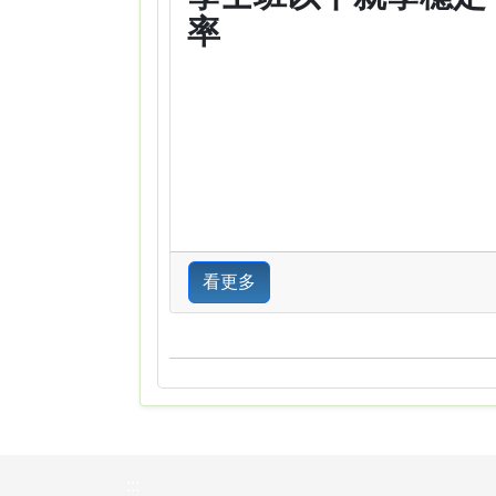
率
看更多
:::