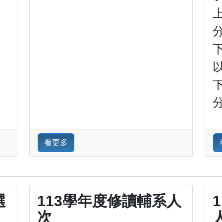
分
以
分
看更多
選
113學年度修讀輔系人
次