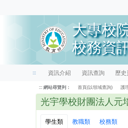
資訊介紹
資訊查詢
歷史資
:::
:::
網站尋覽列：
首頁(以領域查詢)
護
光宇學校財團法人元
學生類
教職類
校務類