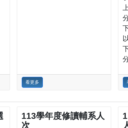
分
以
分
看更多
選
113學年度修讀輔系人
次