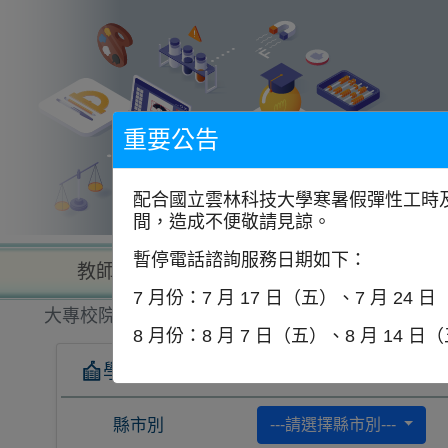
到
主
要
內
容
區
塊
重要公告
配合國立雲林科技大學寒暑假彈性工時及
間，造成不便敬請見諒。
暫停電話諮詢服務日期如下：
教師查詢
學校查詢
以學
7 月份：7 月 17 日（五）、7 月 24 
大專校院一覽表
8 月份：8 月 7 日（五）、8 月 14 日
學校查詢
縣市別
---請選擇縣市別---