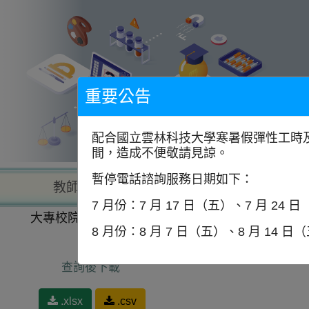
到
主
要
內
容
區
塊
重要公告
配合國立雲林科技大學寒暑假彈性工時及
間，造成不便敬請見諒。
暫停電話諮詢服務日期如下：
教師查詢
學校查詢
以學
7 月份：7 月 17 日（五）、7 月 24 
大專校院一覽表
以學門找學校
商業及管理
8 月份：8 月 7 日（五）、8 月 14 日
查詢後下載
.xlsx
.csv