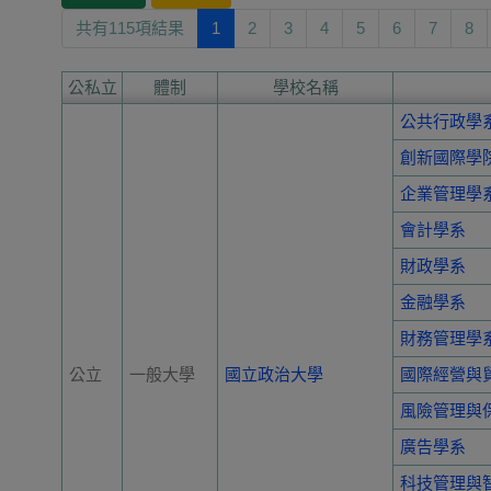
共有115項結果
1
2
3
4
5
6
7
8
公私立
體制
學校名稱
公共行政學
創新國際學
企業管理學
會計學系
財政學系
金融學系
財務管理學
公立
一般大學
國立政治大學
國際經營與
風險管理與
廣告學系
科技管理與