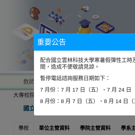
到
主
要
內
容
區
塊
重要公告
配合國立雲林科技大學寒暑假彈性工時及
間，造成不便敬請見諒。
暫停電話諮詢服務日期如下：
教師查詢
學校查詢
以學
7 月份：7 月 17 日（五）、7 月 24 
大專校院一覽表
學校資訊
8 月份：8 月 7 日（五）、8 月 14 日
國立陽明交通大學
學校
單位主管資料
學院主管資料
學系