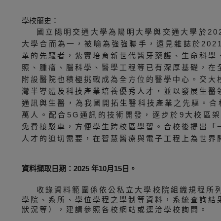
學校簡史：
國立陽明交通大學為陽明大學與交通大學於20
大學合而為一，被喻為強強聯手，遠見雜誌於20
革的先驅者，紮實培育新世代醫牙藥護、生命科學
照、腫瘤、腦科學、醫學工程等已有深厚基礎，在
附設醫院也積極挑戰成為全方位的醫學中心。交大
灣半導體及科技產業培養優秀人才，並以發展生醫
通訊與生醫，為我國開拓生醫科技產業之先驅。合校
萬人。配合5G通訊的技術開發，逐步於9大校區
免費接駁車，方便學生跨校區學習。合校後提出「
人才的迫切需要，在智慧醫療與電子工程上為世界
資料擷取日期：2025 年10月15日。
收錄資料範圍係依公私立大學校院組織規程所
學院、系所、學位學程之學制等資料，系統查詢結
狀況等），建請參照各校網站或逕洽學校詢問。