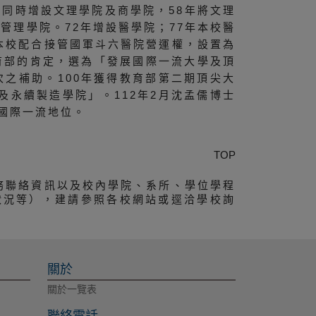
，同時增設文理學院及商學院，58年將文理
管理學院。72年增設醫學院；77年本校醫
年本校配合接管國軍斗六醫院營運權，設置為
育部的肯定，選為「發展國際一流大學及頂
之補助。100年獲得教育部第二期頂尖大
及永續製造學院」。112年2月沈孟儒博士
國際一流地位。
TOP
務聯絡資訊以及校內學院、系所、學位學程
狀況等），建請參照各校網站或逕洽學校詢
關於
關於一覽表