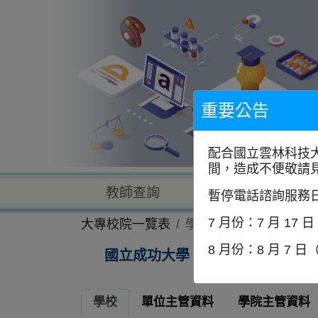
到
主
要
內
容
區
塊
重要公告
配合國立雲林科技
間，造成不便敬請
教師查詢
學校查詢
暫停電話諮詢服務
7 月份：7 月 17 
大專校院一覽表
學校資訊
8 月份：8 月 7 日
國立成功大學
學校
單位主管資料
學院主管資料