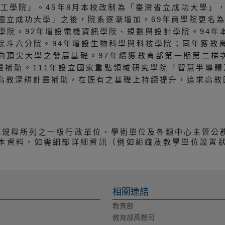
立工學院」。45年8月本校改制為「臺灣省立成功大學」
國立成功大學」之後，院系逐漸增加。69年商學院更名為
學院。92年增設電機資訊學院、規劃與設計學院。94
院斗六分院。94年增設生物科學與科技學院；同年獲教
向頂尖大學之發展基礎。97年續獲教育部第一期第二梯次
畫補助。111年設立國家重點領域研究學院「智慧半導體
期高教深耕計畫補助，在既有之基礎上持續提升，追求高教
織規程所列之一級行政單位、學術單位及各類中心主管公
本資料，如需細部詳細資訊（例如組織及教學單位設置
相關連結
教育部
教育部高教司