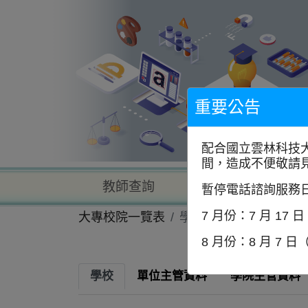
到
主
要
內
容
區
塊
重要公告
配合國立雲林科技
間，造成不便敬請
教師查詢
學校查詢
暫停電話諮詢服務
7 月份：7 月 17 
大專校院一覽表
學校資訊
8 月份：8 月 7 日
學校
單位主管資料
學院主管資料