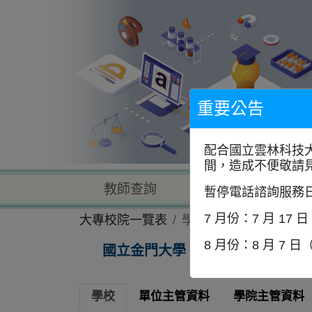
到
主
要
內
容
區
塊
重要公告
配合國立雲林科技
間，造成不便敬請
教師查詢
學校查詢
暫停電話諮詢服務
7 月份：7 月 17 
大專校院一覽表
學校資訊
8 月份：8 月 7 日
國立金門大學
學校
單位主管資料
學院主管資料