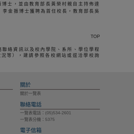
振博士，並由教育部長黃榮村親自主持佈達
牌，李金振博士獲聘為首任校長，教育部長吳
TOP
務聯絡資訊以及校內學院、系所、學位學程
狀況等），建請參照各校網站或逕洽學校詢
關於
關於一覽表
聯絡電話
一覽表電話：(05)534-2601
一覽表分機：5375
電子信箱