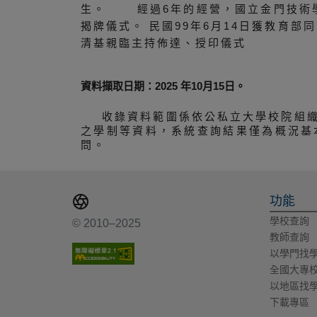
生。 經過6年的經營，國立金門技術學
揭牌儀式。 民國99年6月14日獲教育
清基親臨主持佈達、授印儀式
資料擷取日期：2025 年10月15日。
收錄資料範圍係依公私立大學校院組
之學制等資料，系統查詢結果僅為概況基
問。
功能
學校查詢
© 2010–2025
教師查詢
以學門找
全國大專
以地區找
下載專區