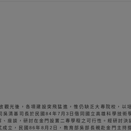
開放觀光後，各項建設突飛猛進，惟仍缺乏大專院校，以
司吳清基司長於民國84年7月3日偕同國立高雄科學技術
察、座談，研討在金門設置二專學程之可行性。經研討決
式成立，民國86年8月2日，教育部吳部長親赴金門主