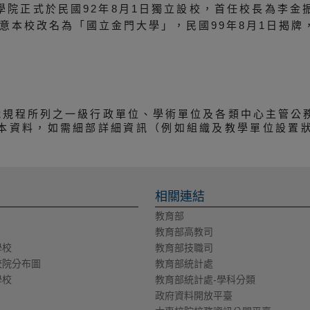
院正式於民國92年8月1日獨立設校，首任校長為李金
部同意本校改名為「國立金門大學」，民國99年8月1日揭
織規程所列之一級行政單位、學術單位及各類中心主管公
本資料，如需細部詳細資訊（例如組織及教學單位設置
相關連結
教育部
教育部高教司
學校
教育部技職司
校院分布圖
教育部統計處
學校
教育部統計處-學科分類
政府資料開放平臺