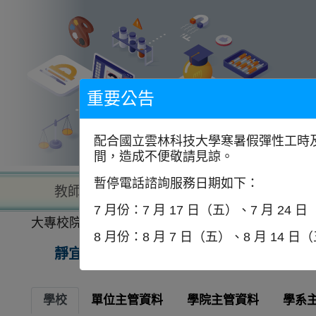
到
主
要
內
容
區
塊
重要公告
配合國立雲林科技大學寒暑假彈性工時及
間，造成不便敬請見諒。
暫停電話諮詢服務日期如下：
教師查詢
學校查詢
以學
7 月份：7 月 17 日（五）、7 月 24 
大專校院一覽表
學校資訊
8 月份：8 月 7 日（五）、8 月 14 日
靜宜大學
學校
單位主管資料
學院主管資料
學系