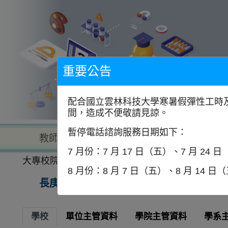
到
主
要
內
容
區
塊
重要公告
配合國立雲林科技大學寒暑假彈性工時及
間，造成不便敬請見諒。
暫停電話諮詢服務日期如下：
教師查詢
學校查詢
以學
7 月份：7 月 17 日（五）、7 月 24 
大專校院一覽表
學校資訊
8 月份：8 月 7 日（五）、8 月 14 日
長庚大學
學校
單位主管資料
學院主管資料
學系