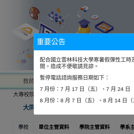
到
主
要
內
容
區
塊
重要公告
配合國立雲林科技大學寒暑假彈性工時及
間，造成不便敬請見諒。
暫停電話諮詢服務日期如下：
教師查詢
學校查詢
以學
7 月份：7 月 17 日（五）、7 月 24 
大專校院一覽表
學校資訊
8 月份：8 月 7 日（五）、8 月 14 日
大同大學
學校
單位主管資料
學院主管資料
學系