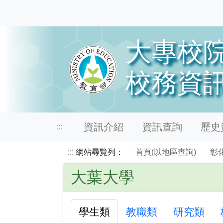
資訊介紹
資訊查詢
歷史資
:::
:::
網站尋覽列：
首頁(以地區查詢)
彰
大葉大學
學生類
教職類
研究類