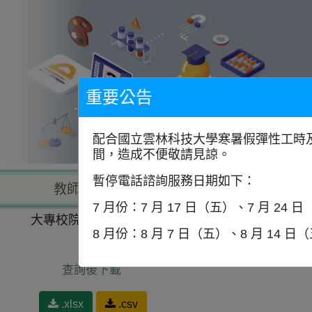
到
主
要
內
容
區
塊
重要公告
配合國立雲林科技大學寒暑假彈性工時及
間，造成不便敬請見諒。
暫停電話諮詢服務日期如下：
教師查詢
學校查詢
以學
7 月份：7 月 17 日（五）、7 月 24 
大專校院一覽表
以學門找學校
社會及行為科學
8 月份：8 月 7 日（五）、8 月 14 日
查詢後下載
.xlsx
.csv