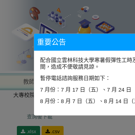
到
主
要
內
容
區
塊
重要公告
配合國立雲林科技大學寒暑假彈性工時及
間，造成不便敬請見諒。
暫停電話諮詢服務日期如下：
教師查詢
學校查詢
以學
7 月份：7 月 17 日（五）、7 月 24 
大專校院一覽表
以學門找學校
建築及營建工程
8 月份：8 月 7 日（五）、8 月 14 日
查詢後下載
.xlsx
.csv